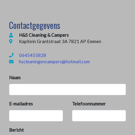
Contactgegevens
H&S Cleaning & Campers
Kapitein Grantstraat 3A 7821 AP Emmen
0645455828
hscleaningencampers@hotmail.com
Naam
E-mailadres
Telefoonnummer
Bericht