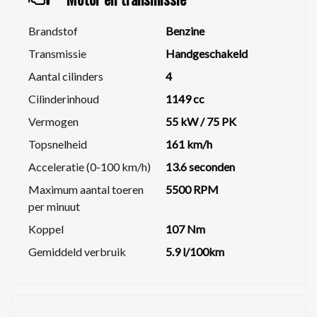
Brandstof
Benzine
Transmissie
Handgeschakeld
Aantal cilinders
4
Cilinderinhoud
1149 cc
Vermogen
55 kW / 75 PK
Topsnelheid
161 km/h
Acceleratie (0-100 km/h)
13.6 seconden
Maximum aantal toeren
5500 RPM
per minuut
Koppel
107 Nm
Gemiddeld verbruik
5.9 l/100km