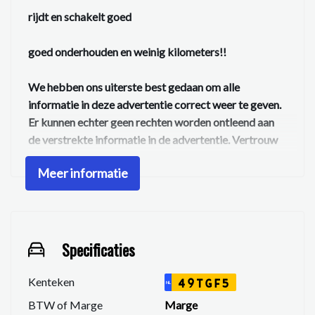
rijdt en schakelt goed
goed onderhouden en weinig kilometers!!
We hebben ons uiterste best gedaan om alle
informatie in deze advertentie correct weer te geven.
Er kunnen echter geen rechten worden ontleend aan
de verstrekte informatie in de advertentie. Vertrouw
niet alleen op deze informatie maar controleer altijd
Meer informatie
zelf de zaken welke voor jouw belangrijk zijn en je
beslissing zouden kunnen beïnvloeden. Neem contact
op met de verkoper voor aanvullende vragen.
Specificaties
Kenteken
49TGF5
NL
BTW of Marge
Marge