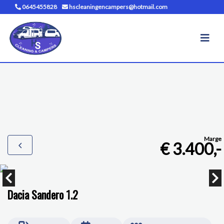
0645455828
hscleaningencampers@hotmail.com
Marge
€ 3.400,-
Dacia Sandero 1.2