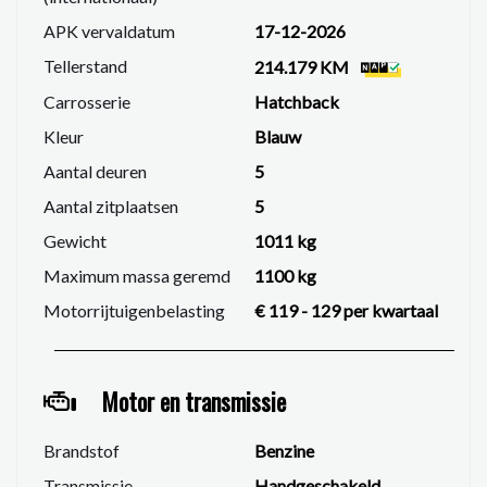
APK vervaldatum
17-12-2026
Tellerstand
214.179 KM
Carrosserie
Hatchback
Kleur
Blauw
Aantal deuren
5
Aantal zitplaatsen
5
Gewicht
1011 kg
Maximum massa geremd
1100 kg
Motorrijtuigenbelasting
€ 119 - 129 per kwartaal
Motor en transmissie
Brandstof
Benzine
Transmissie
Handgeschakeld