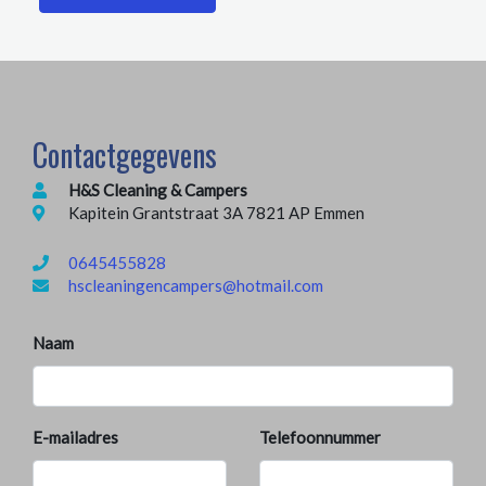
Contactgegevens
H&S Cleaning & Campers
Kapitein Grantstraat 3A 7821 AP Emmen
0645455828
hscleaningencampers@hotmail.com
Naam
E-mailadres
Telefoonnummer