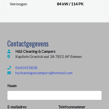
Vermogen
84 kW / 114 PK
Contactgegevens
H&S Cleaning & Campers
Kapitein Grantstraat 3A 7821 AP Emmen
0645455828
hscleaningencampers@hotmail.com
Naam
E-mailadres
Telefoonnummer