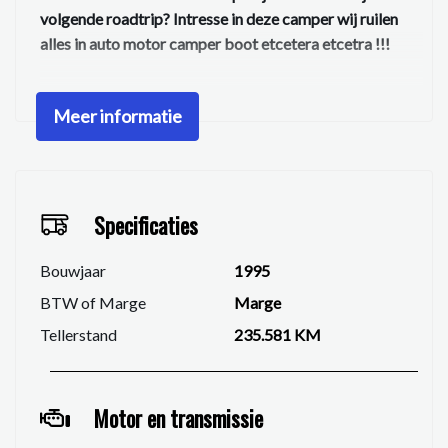
volgende roadtrip? Intresse in deze camper wij ruilen
alles in auto motor camper boot etcetera etcetra !!!
We hebben ons uiterste best gedaan om alle
Meer informatie
informatie in deze advertentie correct weer te geven.
Er kunnen echter geen rechten worden ontleend aan
de verstrekte informatie in de advertentie. Vertrouw
niet alleen op deze informatie maar controleer altijd
zelf de zaken welke voor jouw belangrijk zijn en je
Specificaties
beslissing zouden kunnen beïnvloeden. Neem contact
op met de verkoper voor aanvullende vragen.
Bouwjaar
1995
BTW of Marge
Marge
Tellerstand
235.581 KM
Motor en transmissie